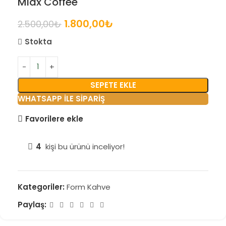
Miax Coffee
1.800,00
₺
2.500,00
₺
Stokta
SEPETE EKLE
WHATSAPP İLE SİPARİŞ
Favorilere ekle
4
kişi bu ürünü inceliyor!
Kategoriler:
Form Kahve
Paylaş: