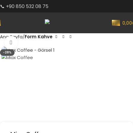
📞 +90 850 532 08 75
0,00
Ana Sayfa
Form Kahve
Büyütmek için tıklayın
-28%